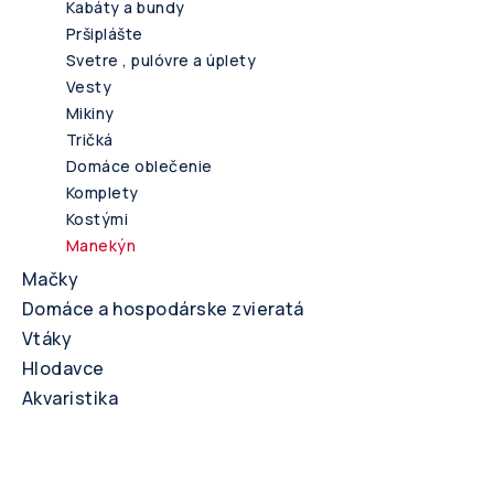
Kabáty a bundy
Pršiplášte
Svetre , pulóvre a úplety
Vesty
Mikiny
Tričká
Domáce oblečenie
Komplety
Kostými
Manekýn
Mačky
Domáce a hospodárske zvieratá
Vtáky
Hlodavce
Akvaristika