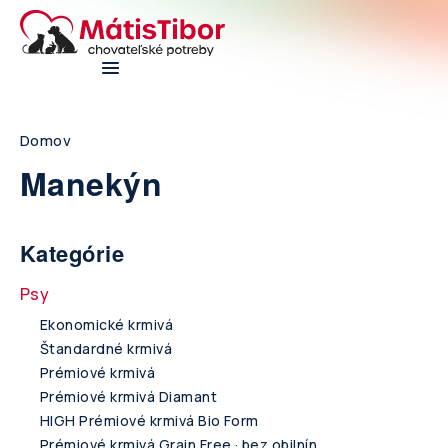
Skip
to
main
navigation
Breadcrumb
Domov
Manekýn
Kategórie
Psy
Ekonomické krmivá
Štandardné krmivá
Prémiové krmivá
Prémiové krmivá Diamant
HIGH Prémiové krmivá Bio Form
Prémiové krmivá Grain Free · bez obilnín