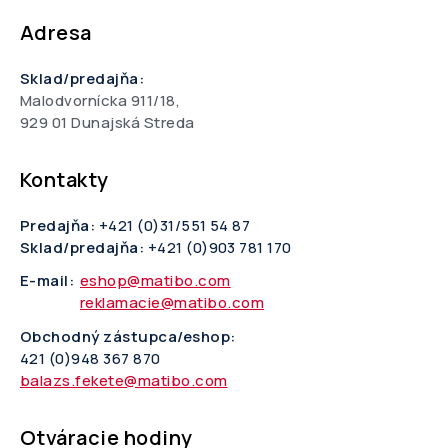
Adresa
Sklad/predajňa:
Malodvornícka 911/18,
929 01 Dunajská Streda
Kontakty
Predajňa:
+421 (0)31/551 54 87
Sklad/predajňa:
+421 (0)903 781 170
E-mail:
eshop@matibo.com
reklamacie@matibo.com
Obchodný zástupca/eshop:
421 (0)948 367 870
balazs.fekete@matibo.com
Otváracie hodiny