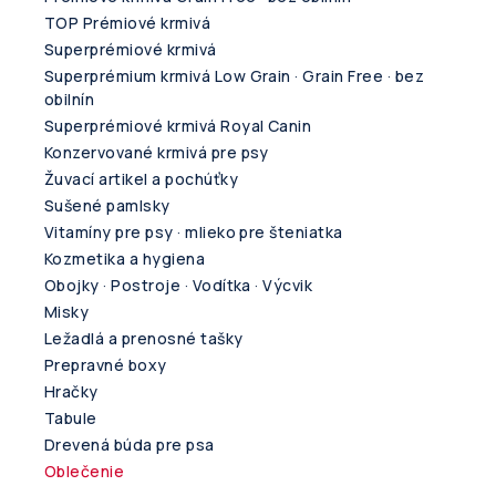
TOP Prémiové krmivá
Superprémiové krmivá
Superprémium krmivá Low Grain · Grain Free · bez
obilnín
Superprémiové krmivá Royal Canin
Konzervované krmivá pre psy
Žuvací artikel a pochúťky
Sušené pamlsky
Vitamíny pre psy · mlieko pre šteniatka
Kozmetika a hygiena
Obojky · Postroje · Vodítka · Výcvik
Misky
Ležadlá a prenosné tašky
Prepravné boxy
Hračky
Tabule
Drevená búda pre psa
Oblečenie