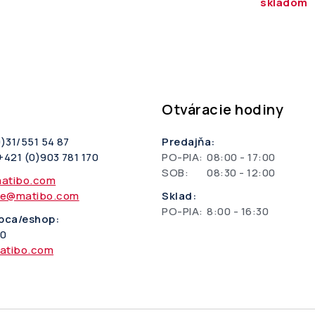
skladom
Otváracie hodiny
0)31/551 54 87
Predajňa:
+421 (0)903 781 170
PO-PIA:
08:00 - 17:00
SOB:
08:30 - 12:00
atibo.com
ie@matibo.com
Sklad:
PO-PIA:
8:00 - 16:30
pca/eshop:
70
atibo.com