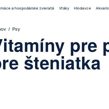
máce a hospodárske zvieratá
Vtáky
Hlodavce
Akvaris
readcrumb
mov
Psy
itamíny pre 
re šteniatka