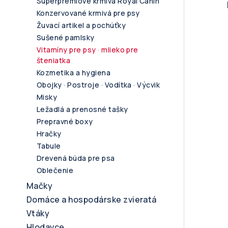
Superprémiové krmivá Royal Canin
Konzervované krmivá pre psy
Žuvací artikel a pochúťky
Sušené pamlsky
Vitamíny pre psy · mlieko pre
šteniatka
Kozmetika a hygiena
Obojky · Postroje · Vodítka · Výcvik
Misky
Ležadlá a prenosné tašky
Prepravné boxy
Hračky
Tabule
Drevená búda pre psa
Oblečenie
Mačky
Domáce a hospodárske zvieratá
Vtáky
Hlodavce