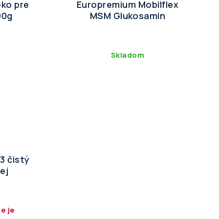
eko pre
Europremium Mobilflex
00g
MSM Glukosamin
Skladom
3 čistý
ej
e je