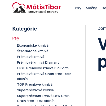
Skip
Main
Psy
Mačky
Do
to
main
menu
navigation
B
Kategórie
Do
V
Psy
Ekonomické krmivá
p
Štandardné krmivá
Prémiové krmivá
Prémiové krmivá Diamant
HIGH Prémiové krmivá Bio Form
Prémiové krmivá Grain Free · bez
obilnín
TOP Prémiové krmivá
Superprémiové krmivá
Superprémium krmivá Low Grain ·
Grain Free · bez obilnín