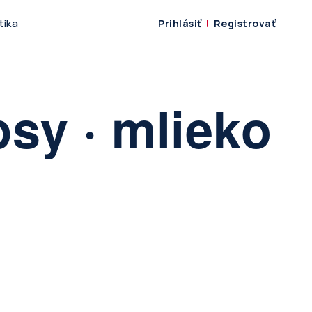
tika
Prihlásiť
Registrovať
psy · mlieko