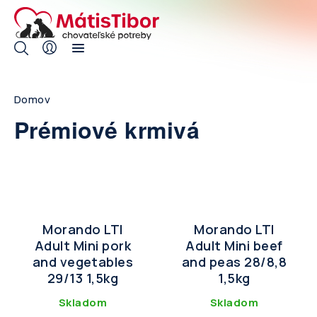
Skip
to
main
navigation
Breadcrumb
Domov
Prémiové krmivá
Morando LTI
Morando LTI
Adult Mini pork
Adult Mini beef
and vegetables
and peas 28/8,8
29/13 1,5kg
1,5kg
Skladom
Skladom