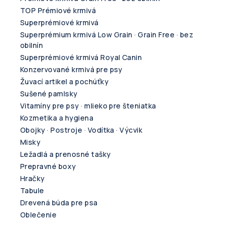
TOP Prémiové krmivá
Superprémiové krmivá
Superprémium krmivá Low Grain · Grain Free · bez
obilnín
Superprémiové krmivá Royal Canin
Konzervované krmivá pre psy
Žuvací artikel a pochúťky
Sušené pamlsky
Vitamíny pre psy · mlieko pre šteniatka
Kozmetika a hygiena
Obojky · Postroje · Vodítka · Výcvik
Misky
Ležadlá a prenosné tašky
Prepravné boxy
Hračky
Tabule
Drevená búda pre psa
Oblečenie