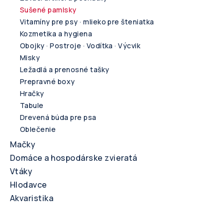
Sušené pamlsky
Vitamíny pre psy · mlieko pre šteniatka
Kozmetika a hygiena
Obojky · Postroje · Vodítka · Výcvik
Misky
Ležadlá a prenosné tašky
Prepravné boxy
Hračky
Tabule
Drevená búda pre psa
Oblečenie
Mačky
Domáce a hospodárske zvieratá
Vtáky
Hlodavce
Akvaristika