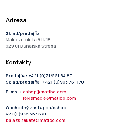
Adresa
Sklad/predajňa:
Malodvornícka 911/18,
929 01 Dunajská Streda
Kontakty
Predajňa:
+421 (0)31/551 54 87
Sklad/predajňa:
+421 (0)903 781 170
E-mail:
eshop@matibo.com
reklamacie@matibo.com
Obchodný zástupca/eshop:
421 (0)948 367 870
balazs.fekete@matibo.com