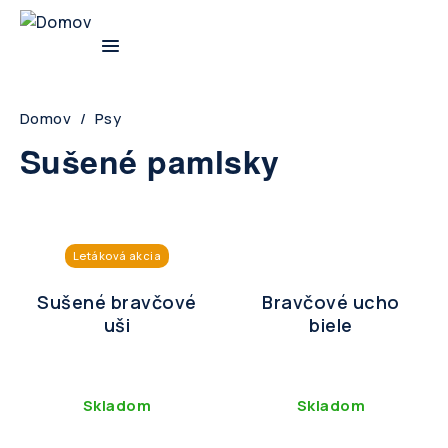
Skip
to
main
navigation
Breadcrumb
Domov
Psy
Sušené pamlsky
Letáková akcia
Sušené bravčové
Bravčové ucho
uši
biele
Skladom
Skladom