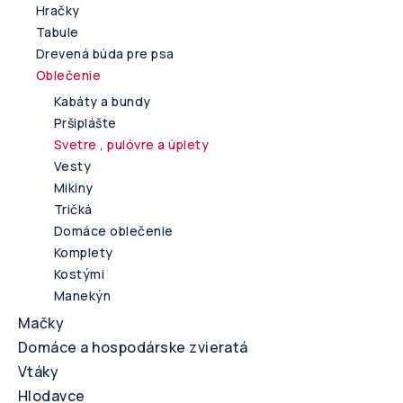
Hračky
Tabule
Drevená búda pre psa
Oblečenie
Kabáty a bundy
Pršiplášte
Svetre , pulóvre a úplety
Vesty
Mikiny
Tričká
Domáce oblečenie
Komplety
Kostými
Manekýn
Mačky
Domáce a hospodárske zvieratá
Vtáky
Hlodavce