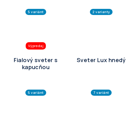
5 variánt
2 varianty
Výpredaj
Fialový sveter s
Sveter Lux hnedý
kapucňou
5 variánt
7 variánt