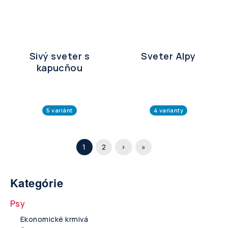
Sivý sveter s
Sveter Alpy
kapucňou
5 variánt
4 varianty
Pagination
Aktuálna
1
Page
2
Ďalšia
›
Posledná
»
stránka
strana
strana
Kategórie
Psy
Ekonomické krmivá