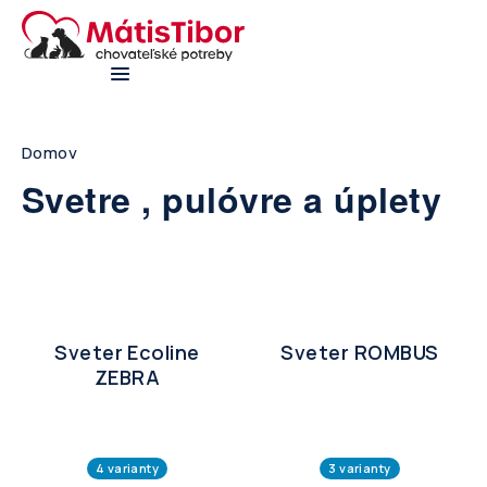
Skip
to
main
navigation
Breadcrumb
Domov
Svetre , pulóvre a úplety
Sveter Ecoline
Sveter ROMBUS
ZEBRA
4 varianty
3 varianty