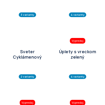
3 varianty
4 varianty
Výpredaj
Sveter
Úplety s vreckom
Cyklámenový
zelený
2 varianty
4 varianty
Výpredaj
Výpredaj