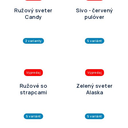
Ružový sveter
Sivo - červený
Candy
pulóver
2 varianty
5 variánt
Výpredaj
Výpredaj
Ružové so
Zelený sveter
strapcami
Alaska
5 variánt
5 variánt