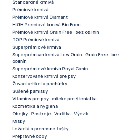
Štandardné krmivá
Prémiové krmivá
Prémiové krmivá Diamant
HIGH Prémiové krmivá Bio Form
Prémiové krmivá Grain Free · bez obilnín
TOP Prémiové krmivá
Superprémiové krmivá
Superprémium krmivá Low Grain · Grain Free · bez
obilnín
Superprémiové krmivá Royal Canin
Konzervované krmivá pre psy
Žuvací artikel a pochúťky
Sušené pamlsky
Vitamíny pre psy · mlieko pre šteniatka
Kozmetika a hygiena
Obojky · Postroje · Vodítka · Výcvik
Misky
Ležadlá a prenosné tašky
Prepravné boxy