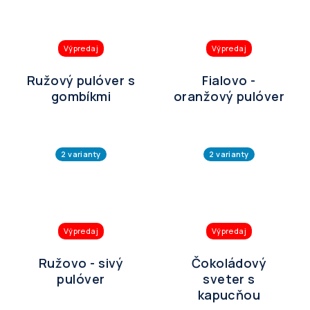
Výpredaj
Výpredaj
Ružový pulóver s
Fialovo -
gombíkmi
oranžový pulóver
2 varianty
2 varianty
Výpredaj
Výpredaj
Ružovo - sivý
Čokoládový
pulóver
sveter s
kapucňou