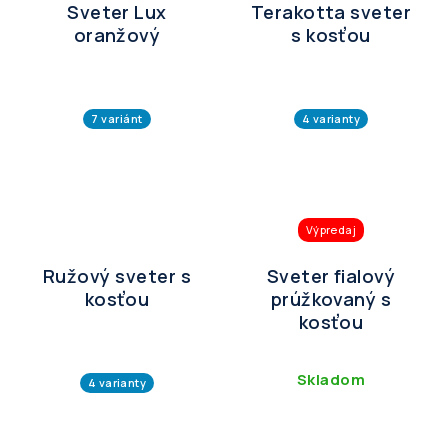
Sveter Lux
Terakotta sveter
oranžový
s kosťou
7 variánt
4 varianty
Výpredaj
Ružový sveter s
Sveter fialový
kosťou
prúžkovaný s
kosťou
Skladom
4 varianty