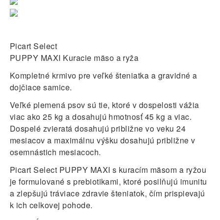
Picart Select
PUPPY MAXI Kuracie mäso a ryža
Kompletné krmivo pre veľké šteniatka a gravidné a
dojčiace samice.
Veľké plemená psov sú tie, ktoré v dospelosti vážia
viac ako 25 kg a dosahujú hmotnosť 45 kg a viac.
Dospelé zvieratá dosahujú približne vo veku 24
mesiacov a maximálnu výšku dosahujú približne v
osemnástich mesiacoch.
Picart Select PUPPY MAXI s kuracím mäsom a ryžou
je formulované s prebiotikami, ktoré posilňujú imunitu
a zlepšujú tráviace zdravie šteniatok, čím prispievajú
k ich celkovej pohode.