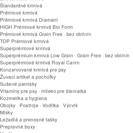
Štandardné krmivá
Prémiové krmivá
Prémiové krmivá Diamant
HIGH Prémiové krmivá Bio Form
Prémiové krmivá Grain Free · bez obilnín
TOP Prémiové krmivá
Superprémiové krmivá
Superprémium krmivá Low Grain · Grain Free · bez obilnín
Superprémiové krmivá Royal Canin
Konzervované krmivá pre psy
Žuvací artikel a pochúťky
Sušené pamlsky
Vitamíny pre psy · mlieko pre šteniatka
Kozmetika a hygiena
Obojky · Postroje · Vodítka · Výcvik
Misky
Ležadlá a prenosné tašky
Prepravné boxy