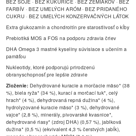
BEZ SÓJE · BEZ KUKURICE · BEZ ZEMIAKOV · BEZ
FARBÍV · BEZ UMELÝCH ARÓM · BEZ PRIDANÉHO
CUKRU · BEZ UMELÝCH KONZERVAČNÝCH LÁTOK
Extra glukozamín a chondroitín pre starostlivosť o kĺby
Prebiotiká MOS a FOS na podporu zdravia čriev
DHA Omega 3 mastné kyseliny súvisiace s učením a
pamäťou
Nukleotidy, ktoré podporujú prirodzenú
obranyschopnosť pre lepšie zdravie
Zloženie:
Dehydrované kuracie a morčacie mäso* (38
%), biela ryža* (34 %), kurací a morčací tuk*, celý
hrach* (4 %), dehydrovaná repná dužina* (4 %),
hydrolyzované kuracie mäso* (3 %), dehydrované
vajce* (2,8 %), minerály, pivovarské kvasnice*,
dehydrované riasy* (zdroj DHA) (0,57 %), jablková
dužina* (0,5 %) (ekvivalent 4,3 % čerstvých jabĺk),