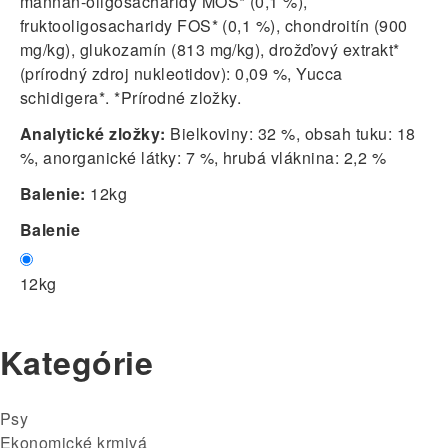
mannán-oligosacharidy MOS* (0,1 %),
fruktooligosacharidy FOS* (0,1 %), chondroitín (900
mg/kg), glukozamín (813 mg/kg), drožďový extrakt*
(prírodný zdroj nukleotidov): 0,09 %, Yucca
schidigera*. *Prírodné zložky.
Analytické zložky:
Bielkoviny: 32 %, obsah tuku: 18
%, anorganické látky: 7 %, hrubá vláknina: 2,2 %
Balenie:
12kg
Balenie
12kg
Kategórie
Psy
Ekonomické krmivá