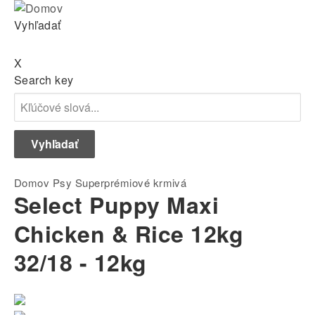
Skip
to
Vyhľadať
main
navigation
X
Search key
Breadcrumb
Domov
Psy
Superprémiové krmivá
Select Puppy Maxi
Chicken & Rice 12kg
32/18 - 12kg