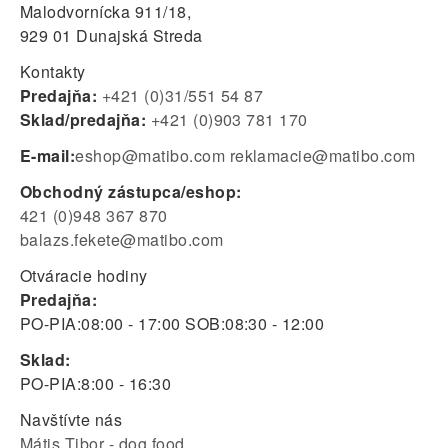
Malodvornícka 911/18,
929 01 Dunajská Streda
Kontakty
Predajňa:
+421 (0)31/551 54 87
Sklad/predajňa:
+421 (0)903 781 170
E-mail:
eshop@matibo.com
reklamacie@matibo.com
Obchodný zástupca/eshop:
421 (0)948 367 870
balazs.fekete@matibo.com
Otváracie hodiny
Predajňa:
PO-PIA:
08:00 - 17:00
SOB:
08:30 - 12:00
Sklad:
PO-PIA:
8:00 - 16:30
Navštívte nás
Mátis Tibor - dog food