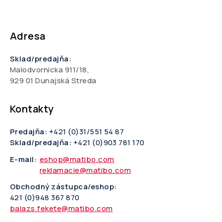
Adresa
Sklad/predajňa:
Malodvornícka 911/18,
929 01 Dunajská Streda
Kontakty
Predajňa:
+421 (0)31/551 54 87
Sklad/predajňa:
+421 (0)903 781 170
E-mail:
eshop@matibo.com
reklamacie@matibo.com
Obchodný zástupca/eshop:
421 (0)948 367 870
balazs.fekete@matibo.com