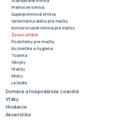
Štandardné krmivá
Prémiové krmivá
Superprémiové krmivá
Veterinárna diéta pre mačky
Konzervované krmivá pre mačky
Žuvací artikel
Podstielky pre mačky
Kozmetika a hygiena
Toaleta
Obojky
Hračky
Misky
Ležadlá
Domáce a hospodárske zvieratá
Vtáky
Hlodavce
Akvaristika