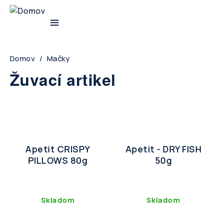
Skip
to
main
navigation
Breadcrumb
Domov
Mačky
Žuvací artikel
Apetit CRISPY
Apetit - DRY FISH
PILLOWS 80g
50g
Skladom
Skladom