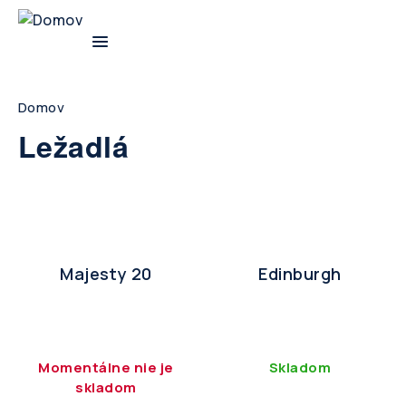
Skip
to
main
navigation
Breadcrumb
Domov
Ležadlá
Majesty 20
Edinburgh
Momentálne nie je
Skladom
skladom