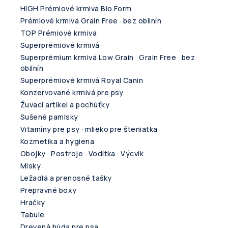
HIGH Prémiové krmivá Bio Form
Prémiové krmivá Grain Free · bez obilnín
TOP Prémiové krmivá
Superprémiové krmivá
Superprémium krmivá Low Grain · Grain Free · bez
obilnín
Superprémiové krmivá Royal Canin
Konzervované krmivá pre psy
Žuvací artikel a pochúťky
Sušené pamlsky
Vitamíny pre psy · mlieko pre šteniatka
Kozmetika a hygiena
Obojky · Postroje · Vodítka · Výcvik
Misky
Ležadlá a prenosné tašky
Prepravné boxy
Hračky
Tabule
Drevená búda pre psa