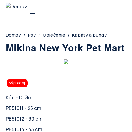
Skip
to
main
navigation
Breadcrumb
Domov
Psy
Oblečenie
Kabáty a bundy
Mikina New York Pet Mart
Výpredaj
Kód - Dľžka
PE51011 - 25 cm
PE51012 - 30 cm
PE51013 - 35 cm