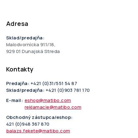
Adresa
Sklad/predajňa:
Malodvornícka 911/18,
929 01 Dunajská Streda
Kontakty
Predajňa:
+421 (0)31/551 54 87
Sklad/predajňa:
+421 (0)903 781 170
E-mail:
eshop@matibo.com
reklamacie@matibo.com
Obchodný zástupca/eshop:
421 (0)948 367 870
balazs.fekete@matibo.com