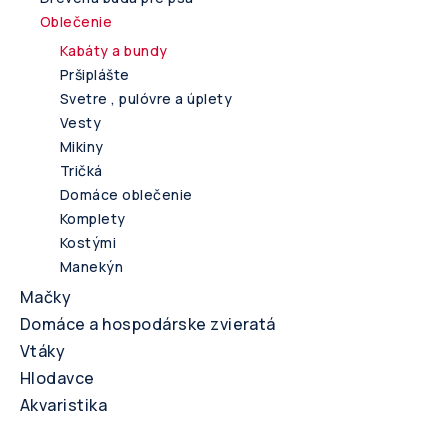
Oblečenie
Kabáty a bundy
Pršiplášte
Svetre , pulóvre a úplety
Vesty
Mikiny
Tričká
Domáce oblečenie
Komplety
Kostými
Manekýn
Mačky
Domáce a hospodárske zvieratá
Vtáky
Hlodavce
Akvaristika