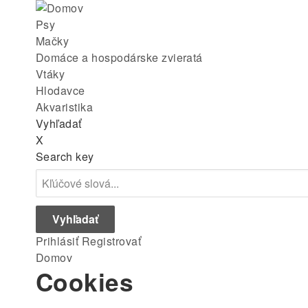
Skip
Main
to
Psy
main
Mačky
menu
navigation
Domáce a hospodárske zvieratá
Vtáky
Hlodavce
Akvaristika
Vyhľadať
X
Search key
Prihlásiť
Registrovať
Breadcrumb
Domov
Cookies