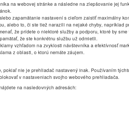
níka na webovej stránke a následne na zlepšovanie jej funkč
ánok.
alebo zapamätanie nastavení s cieľom zaistiť maximálny ko
u, alebo to, či ste tiež narazili na nejaké chyby, napríklad 
nať, že prídete o niektoré služby a podporu, ktoré by sme
pamätať, že ste konkrétnu službu už odmietli.
eklamy vzhľadom na zvyklosti návštevníka a efektívnosť ma
lama z oblasti, o ktorú nemáte záujem.
, pokiaľ nie je prehliadač nastavený inak. Používaním tých
ablokovať v nastaveniach svojho webového prehliadača.
 nájdete na nasledovných adresách: