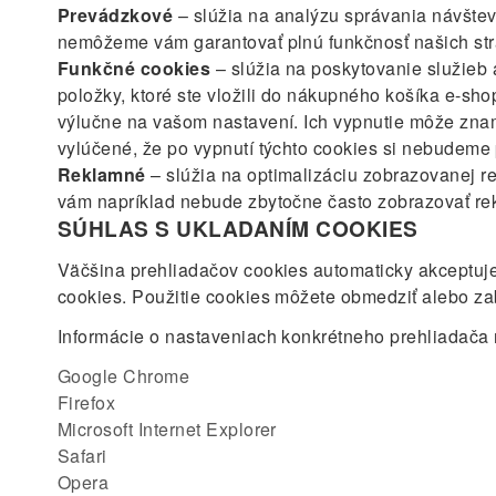
Prevádzkové
– slúžia na analýzu správania návštev
nemôžeme vám garantovať plnú funkčnosť našich str
Funkčné cookies
– slúžia na poskytovanie služieb 
položky, ktoré ste vložili do nákupného košíka e-shop
výlučne na vašom nastavení. Ich vypnutie môže zname
vylúčené, že po vypnutí týchto cookies si nebudeme 
Reklamné
– slúžia na optimalizáciu zobrazovanej r
vám napríklad nebude zbytočne často zobrazovať rek
SÚHLAS S UKLADANÍM COOKIES
Väčšina prehliadačov cookies automaticky akceptuje
cookies. Použitie cookies môžete obmedziť alebo z
Informácie o nastaveniach konkrétneho prehliadača
Google Chrome
Firefox
Microsoft Internet Explorer
Safari
Opera