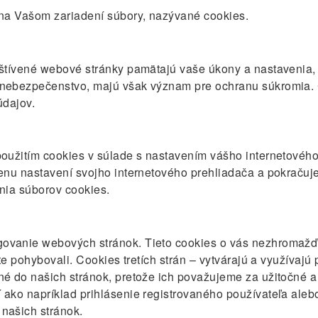
 na Vašom zariadení súbory, nazývané cookies.
tívené webové stránky pamätajú vaše úkony a nastavenia, kt
nebezpečenstvo, majú však význam pre ochranu súkromia. Co
údajov.
použitím cookies v súlade s nastavením vášho internetovéh
enu nastavení svojho internetového prehliadača a pokračuj
nia súborov cookies.
vanie webových stránok. Tieto cookies o vás nezhromažďujú 
te pohybovali. Cookies tretích strán – vytvárajú a využívajú
é do našich stránok, pretože ich považujeme za užitočné 
ako napríklad prihlásenie registrovaného používateľa alebo
našich stránok.