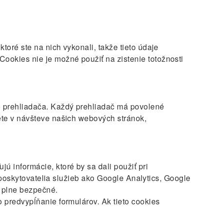
oré ste na nich vykonali, takže tieto údaje
okies nie je možné použiť na zistenie totožnosti
o prehliadača. Každý prehliadač má povolené
ete v návšteve našich webových stránok,
informácie, ktoré by sa dali použiť pri
 poskytovatelia služieb ako Google Analytics, Google
a plne bezpečné.
 predvypĺňanie formulárov. Ak tieto cookies