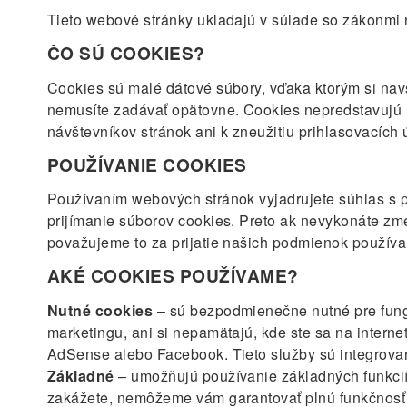
Tieto webové stránky ukladajú v súlade so zákonmi
ČO SÚ COOKIES?
Cookies sú malé dátové súbory, vďaka ktorým si navš
nemusíte zadávať opätovne. Cookies nepredstavujú 
návštevníkov stránok ani k zneužitiu prihlasovacích 
POUŽÍVANIE COOKIES
Používaním webových stránok vyjadrujete súhlas s 
prijímanie súborov cookies. Preto ak nevykonáte zm
považujeme to za prijatie našich podmienok používa
AKÉ COOKIES POUŽÍVAME?
Nutné cookies
– sú bezpodmienečne nutné pre fungo
marketingu, ani si nepamätajú, kde ste sa na interne
AdSense alebo Facebook. Tieto služby sú integrovan
Základné
– umožňujú používanie základných funkcií 
zakážete, nemôžeme vám garantovať plnú funkčnosť 