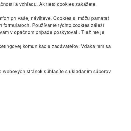
nosti a vzhľadu. Ak tieto cookies zakážete,
mfort pri vašej návšteve. Cookies si môžu pamätať
pri formulároch. Používanie týchto cookies záleží
 vám v opačnom prípade poskytovali. Tiež nie je
rketingovej komunikácie zadávateľov. Vďaka nim sa
to webových stránok súhlasíte s ukladaním súborov