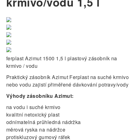
krmivo/vodu 1,5 l
ferplast Azimut 1500 1,5 l plastový zásobník na
krmivo / vodu
Praktický zásobník Azimut Ferplast na suché krmivo
nebo vodu zajistí přiměřené dávkování potravy/vody
Výhody zásobníku Azimut:
na vodu i suché krmivo
kvalitní netoxický plast
odnímatelná průhledná nádržka
měrová ryska na nádržce
protiskluzový gumový ráfek