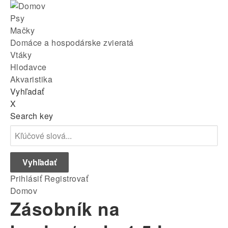
Skip
Main
to
Psy
main
Mačky
menu
navigation
Domáce a hospodárske zvieratá
Vtáky
Hlodavce
Akvaristika
Vyhľadať
X
Search key
Prihlásiť
Registrovať
Breadcrumb
Domov
Zásobník na