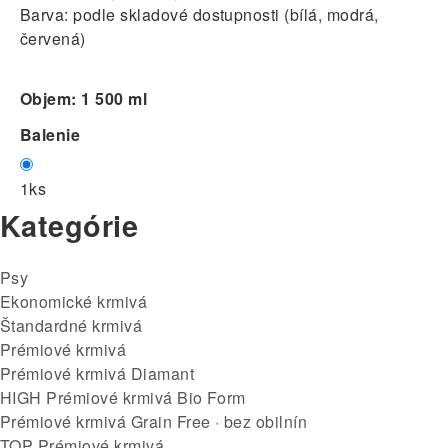
Barva: podle skladové dostupnosti (bílá, modrá,
červená)
Objem: 1 500 ml
Balenie
1ks
Kategórie
Psy
Ekonomické krmivá
Štandardné krmivá
Prémiové krmivá
Prémiové krmivá Diamant
HIGH Prémiové krmivá Bio Form
Prémiové krmivá Grain Free · bez obilnín
TOP Prémiové krmivá