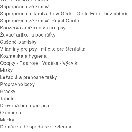
Superprémiové krmivá
Superprémium krmivá Low Grain · Grain Free · bez obilnín
Superprémiové krmivá Royal Canin
Konzervované krmivá pre psy
Žuvací artikel a pochúťky
Sušené pamlsky
Vitamíny pre psy · mlieko pre šteniatka
Kozmetika a hygiena
Obojky · Postroje · Vodítka · Výcvik
Misky
Ležadlá a prenosné tašky
Prepravné boxy
Hračky
Tabule
Drevená búda pre psa
Oblečenie
Mačky
Domáce a hospodárske zvieratá