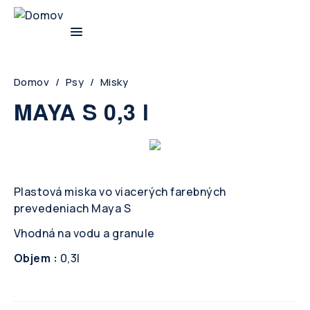
Skip
to
main
navigation
Breadcrumb
Domov
Psy
Misky
MAYA S 0,3 l
Plastová miska vo viacerých farebných
prevedeniach Maya S
Vhodná na vodu a granule
Objem :
0,3l