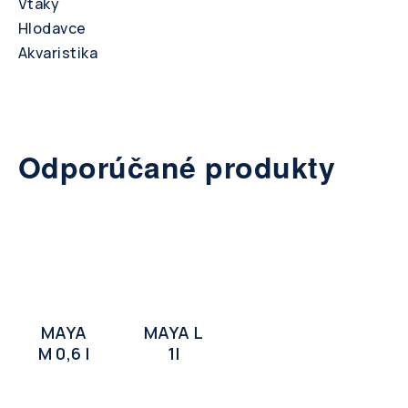
Vtáky
Hlodavce
Akvaristika
Odporúčané produkty
MAYA
MAYA L
M 0,6 l
1l