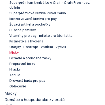
Superprémium krmivá Low Grain · Grain Free · bez
obilnín
Superprémiové krmivá Royal Canin
Konzervované krmivá pre psy
Žuvací artikel a pochúťky
Sušené pamlsky
Vitamíny pre psy · mlieko pre šteniatka
Kozmetika a hygiena
Obojky · Postroje · Vodítka · Výcvik
Misky
Ležadlá a prenosné tašky
Prepravné boxy
Hračky
Tabule
Drevená búda pre psa
Oblečenie
Mačky
Domáce a hospodárske zvieratá