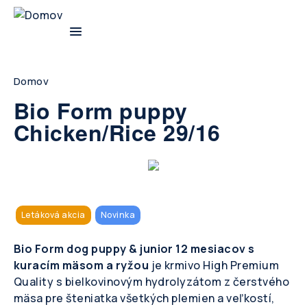
Skip
to
main
navigation
Breadcrumb
Domov
Bio Form puppy
Chicken/Rice 29/16
Letáková akcia
Novinka
Bio Form dog puppy & junior 12 mesiacov s
kuracím mäsom a ryžou
je krmivo High Premium
Quality s bielkovinovým hydrolyzátom z čerstvého
mäsa pre šteniatka všetkých plemien a veľkostí,