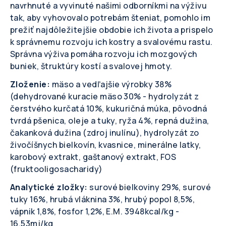
navrhnuté a vyvinuté našimi odborníkmi na výživu
tak, aby vyhovovalo potrebám šteniat, pomohlo im
prežiť najdôležitejšie obdobie ich života a prispelo
k správnemu rozvoju ich kostry a svalovému rastu.
Správna výživa pomáha rozvoju ich mozgových
buniek, štruktúry kostí a svalovej hmoty.
Zloženie:
mäso a vedľajšie výrobky 38%
(dehydrované kuracie mäso 30% - hydrolyzát z
čerstvého kurčatá 10%, kukuričná múka, pôvodná
tvrdá pšenica, oleje a tuky, ryža 4%, repná dužina,
čakanková dužina (zdroj inulínu), hydrolyzát zo
živočíšnych bielkovín, kvasnice, minerálne latky,
karobový extrakt, gaštanový extrakt, FOS
(fruktooligosacharidy)
Analytické zložky:
surové bielkoviny 29%, surové
tuky 16%, hrubá vláknina 3%, hrubý popol 8,5%,
vápnik 1,8%, fosfor 1,2%, E.M. 3948kcal/kg -
16,53mj/kg