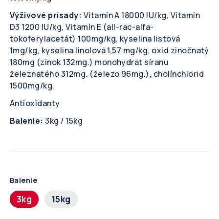
Výživové prísady:
Vitamín A 18000 IU/kg, Vitamín
D3 1200 IU/kg, Vitamín E (all-rac-alfa-
tokoferylacetát) 100mg/kg, kyselina listová
1mg/kg, kyselina linolová 1,57 mg/kg, oxid zinočnatý
180mg (zinok 132mg.) monohydrát síranu
železnatého 312mg. (železo 96mg.), cholínchlorid
1500mg/kg.
Antioxidanty
Balenie:
3kg / 15kg
Balenie
3kg
15kg