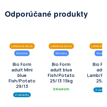
Odporúčané produkty
Letáková akcia
Letáková akcia
Letáková a
Novinka
Novinka
Novink
Bio Form
Bio Form
Bio Fo
adult Mini
adult blue
adul
blue
Fish/Potato
Lamb/Po
Fish/Potato
25/13 15kg
25/1
29/13
Skladom
2 varian
2 varianty