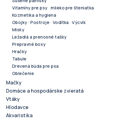
Sušené pamlsky
Vitamíny pre psy · mlieko pre šteniatka
Kozmetika a hygiena
Obojky · Postroje · Vodítka · Výcvik
Misky
Ležadlá a prenosné tašky
Prepravné boxy
Hračky
Tabule
Drevená búda pre psa
Oblečenie
Mačky
Domáce a hospodárske zvieratá
Vtáky
Hlodavce
Akvaristika